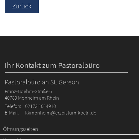
Zurück
Ihr Kontakt zum Pastoralbüro
Pastoralbüro an St. Gereon
Franz-Boehm-Straße 6
40789
Monheim am Rhein
Telefon:
02173 1014910
E-Mail:
kkmonheim@erzbistum-koeln.de
Öffnungszeiten