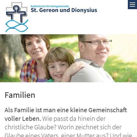
Zum Inhalt springen
Familien
Als Familie ist man eine kleine Gemeinschaft
voller Leben.
Wie passt da hinein der
christliche Glaube? Worin zeichnet sich der
Glaube eines Vaters, einer Mutter aus? Und wie