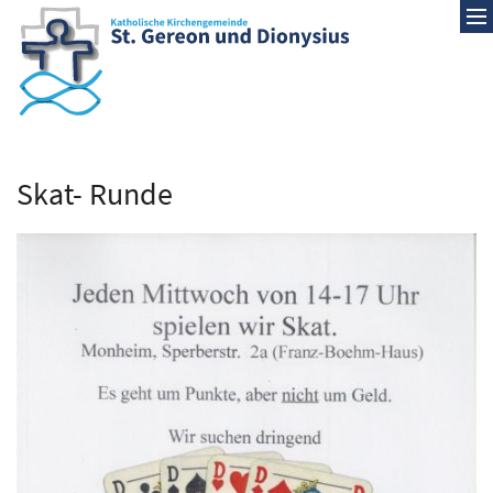
Zum Inhalt springen
Skat- Runde