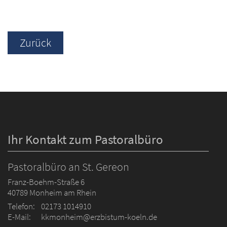
Zurück
Ihr Kontakt zum Pastoralbüro
Pastoralbüro an St. Gereon
Franz-Boehm-Straße 6
40789
Monheim am Rhein
Telefon:
02173 1014910
E-Mail:
kkmonheim@erzbistum-koeln.de